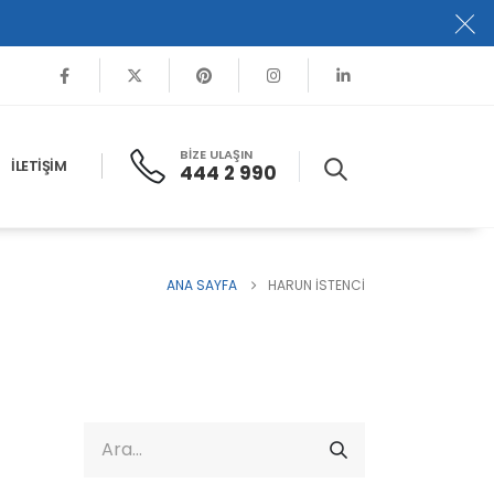
BİZE ULAŞIN
İLETIŞIM
444 2 990
ANA SAYFA
HARUN İSTENCI