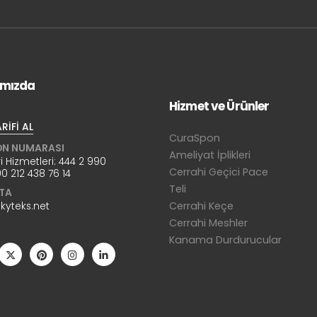
ımızda
Hizmet ve Ürünler
RİFİ AL
CuraSpon
ON NUMARASI
Ameliyat İplikleri
i Hizmetleri:
444 2 990
Cerrahi Geçici Pace
0 212 438 76 14
Teli
TA
kyteks.net
Cerrahi Keçe
Cerrahi Meshler
Kanama Durdurucular