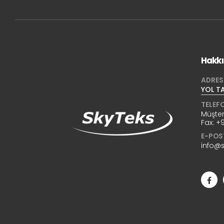
Hakk
ADRES
YOL TA
TELEF
Müşter
Fax:
+9
E-POS
info@s