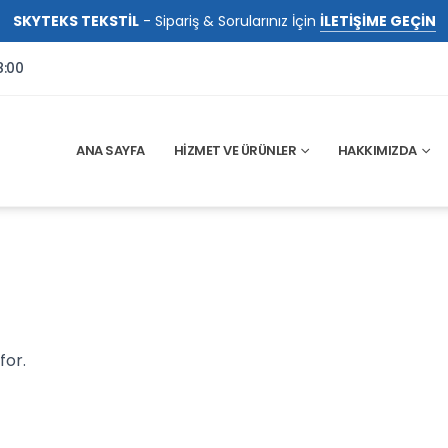
SKYTEKS TEKSTİL
- Sipariş & Sorularınız İçin
İLETİŞİME GEÇİN
8:00
ANA SAYFA
HIZMET VE ÜRÜNLER
HAKKIMIZDA
for.