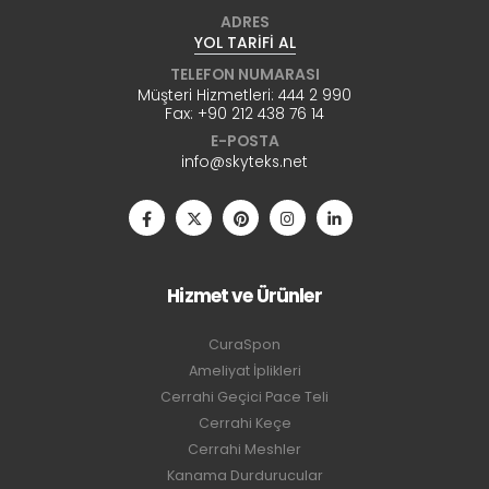
ADRES
YOL TARİFİ AL
TELEFON NUMARASI
Müşteri Hizmetleri:
444 2 990
Fax:
+90 212 438 76 14
E-POSTA
info@skyteks.net
Hizmet ve Ürünler
CuraSpon
Ameliyat İplikleri
Cerrahi Geçici Pace Teli
Cerrahi Keçe
Cerrahi Meshler
Kanama Durdurucular